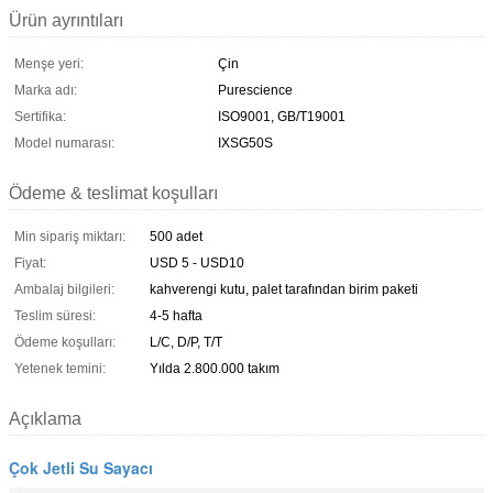
Ürün ayrıntıları
Menşe yeri:
Çin
Marka adı:
Purescience
Sertifika:
ISO9001, GB/T19001
Model numarası:
IXSG50S
Ödeme & teslimat koşulları
Min sipariş miktarı:
500 adet
Fiyat:
USD 5 - USD10
Ambalaj bilgileri:
kahverengi kutu, palet tarafından birim paketi
Teslim süresi:
4-5 hafta
Ödeme koşulları:
L/C, D/P, T/T
Yetenek temini:
Yılda 2.800.000 takım
Açıklama
Çok Jetli Su Sayacı