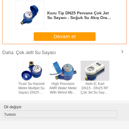
Kuru Tip DN25 Pervane Çok Jet
Su Sayacı - Soğuk Su Akış Oranı
Ve Toplayıcı İçin Kadran
Devam et
Çok Jetli Su Sayacı
Daha
trik Su
Ticari Su Hacimli
High Precision
Akıllı IC Kart
24 - 35V 
Denilen
Metre Multijet Su
AMR Water Meter
DN15 - DN25 RF
Voltage Mu
nlu Su
Sayacı DN25 Gri
With Wired Mbus
Çok Jet Su Sayacı
Water M
 Düşük
Demir
System IP67
/ Ön Ödemeli Su
Wired 
ç ​​Akışı
Protectionfunction
Sayaçları
Communica
gtElInit() {var lib =
gtElInit() {
Dil değiştir
new
ne
ge('en',
ice();lib.translatePage('en',
google.translate.TranslateService();lib.translatePag
google.tran
Turkish
'tr', function () {});}
'tr', functio