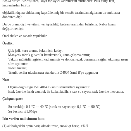
Başka bir jet.
Bir dişli tren, kayıt toplayıcı kadranlarını tahrik eder.
Puls çıkışı için,
kadranlardan biri bir
objektifin dışına vidalanmış kapsüllenmiş bir sensör tarafından algılanan bir mıknatısı
döndüren dişli.
Darbe oranı, dişli ve vitesin yerleştirildiği kadran tarafından belirlenir.
Nabız hızını
değiştirmek için
Özel aletler ve sahada yapılabilir.
Özellik:
Çok jetli, kuru arama, bakım için kolay;
Manyetik tahrik güvenilir karakteristik, uzun çalışma ömrü;
Vakum mühürlü register, kadranın sis ve dondan uzak durmasını sağlar, okumayı uzun
süre açık tutar.
vadeli hizmet;
Teknik veriler uluslararası standart ISO4064 Sınıf B'ye uygundur
Not:
Ölçüm doğruluğu ISO 4064 B sınıfı standartlara uygundur.
Istek üzerine farklı uzunluk ile kullanılabilir.
Sıcak su sayacı istek üzerine mevcuttur.
Çalışma şartı:
Su sıcaklığı: 0.1 ℃ ～ 40 ℃ (sıcak su sayacı için 0,1 ℃ ～ 90 ℃)
Su basıncı: ≤1.0Mpa
İzin verilen maksimum hata:
(1) alt bölgedeki qmin hariç olmak üzere, ancak qt hariç, ±% 5