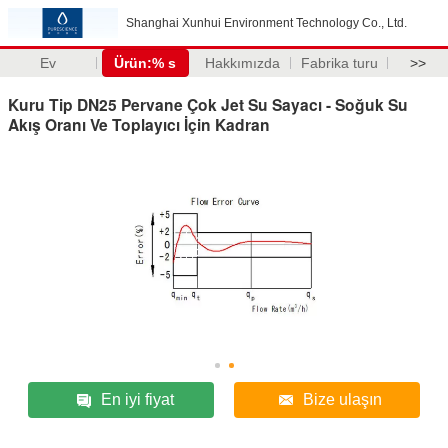
Shanghai Xunhui Environment Technology Co., Ltd.
Ev
Ürün:% s
Hakkımızda
Fabrika turu
>>
Kuru Tip DN25 Pervane Çok Jet Su Sayacı - Soğuk Su
Akış Oranı Ve Toplayıcı İçin Kadran
En iyi fiyat
Bize ulaşın