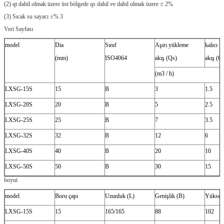
(2) qt dahil olmak üzere üst bölgede qs dahil ve dahil olmak üzere ± 2%
(3) Sıcak su sayacı ±% 3
Veri Sayfası
model
Dia
Sınıf
Aşırı yükleme
kalıcı
(mm)
ISO4064
akış (Qs)
akış (Q
(m3 / h)
LXSG-15S
15
B
3
1.5
LXSG-20S
20
B
5
2.5
LXSG-25S
25
B
7
3.5
LXSG-32S
32
B
12
6
LXSG-40S
40
B
20
10
LXSG-50S
50
B
30
15
boyut
model
Boru çapı
Uzunluk (L)
Genişlik (B)
Yüksekl
LXSG-15S
15
165/165
88
102