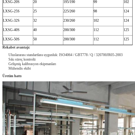
LXSG-20S
20
195/190
99
102
LXSG-25S
25
225/260
98
124
LXSG-32S
32
230/260
102
124
LXSG-40S
40
200/300
112
125
LXSG-50S
50
200/300
112
125
Rekabet avantajı:
Uluslararası standartlara uygunluk: ISO4064 / GBT778 / Q / 320700JR05-2003
Sıkı süreç kontrolü
Gelişmiş kalibrasyon ekipmanları
Mühendis ekibi
Üretim hattı