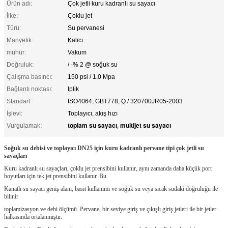
Ürün adı:
Çok jetli kuru kadranlı su sayacı
İlke:
Çoklu jet
Türü:
Su pervanesi
Manyetik:
Kalıcı
mühür:
Vakum
Doğruluk:
/ -% 2 @ soğuk su
Çalışma basıncı:
150 psi / 1.0 Mpa
Bağlantı noktası:
Iplik
Standart:
ISO4064, GBT778, Q / 320700JR05-2003
İşlevi:
Toplayıcı, akış hızı
toplam su sayacı
multijet su sayacı
Vurgulamak:
,
Soğuk su debisi ve toplayıcı DN25 için kuru kadranlı pervane tipi çok jetli su
sayaçları
Kuru kadranlı su sayaçları, çoklu jet prensibini kullanır, aynı zamanda daha küçük port
boyutları için tek jet prensibini kullanır.
Bu
Kanatlı su sayacı geniş alanı, basit kullanımı ve soğuk su veya sıcak sudaki doğruluğu ile
bilinir
toplamizasyon ve debi ölçümü.
Pervane, bir seviye giriş ve çıkışlı giriş jetleri ile bir jetler
halkasında ortalanmıştır.