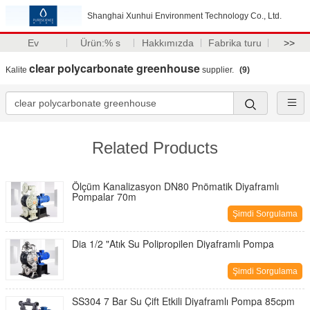
Shanghai Xunhui Environment Technology Co., Ltd.
Ev
Ürün:% s
Hakkımızda
Fabrika turu
>>
clear polycarbonate greenhouse
Kalite
supplier.
(9)
Related Products
Ölçüm Kanalizasyon DN80 Pnömatik Diyaframlı
Pompalar 70m
Şimdi Sorgulama
Dia 1/2 "Atık Su Polipropilen Diyaframlı Pompa
Şimdi Sorgulama
SS304 7 Bar Su Çift Etkili Diyaframlı Pompa 85cpm