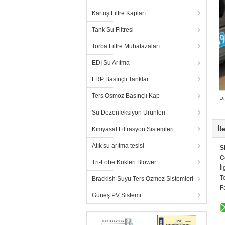
Kartuş Filtre Kapları
Tank Su Filtresi
Torba Filtre Muhafazaları
EDI Su Arıtma
FRP Basınçlı Tanklar
Ters Osmoz Basınçlı Kap
P
Su Dezenfeksiyon Ürünleri
İl
Kimyasal Filtrasyon Sistemleri
Atık su arıtma tesisi
S
C
Tri-Lobe Kökleri Blower
İl
T
Brackish Suyu Ters Ozmoz Sistemleri
F
Güneş PV Sistemi