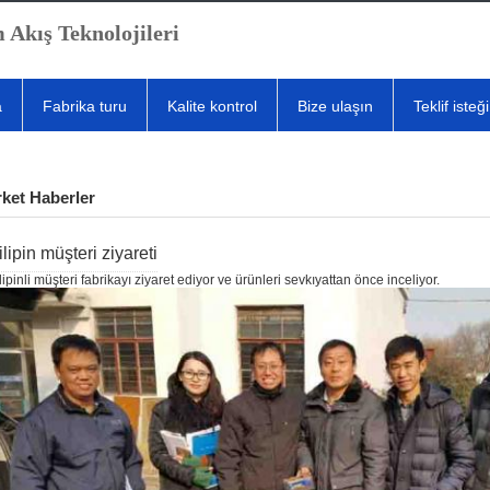
 Akış Teknolojileri
a
Fabrika turu
Kalite kontrol
Bize ulaşın
Teklif isteği
rket Haberler
ilipin müşteri ziyareti
lipinli müşteri fabrikayı ziyaret ediyor ve ürünleri sevkıyattan önce inceliyor.