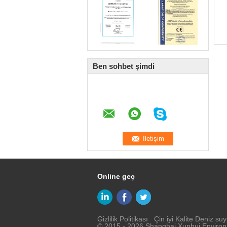
Ben sohbet şimdi
Online geç
Gizlilik Politikası
Çin iyi Kalite Deniz suyu
© 2015 - 2026 Shanghai Xunhui Environm