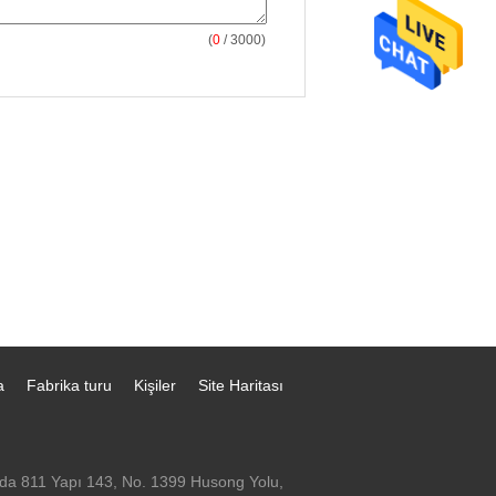
(
0
/ 3000)
a
Fabrika turu
Kişiler
Site Haritası
da 811 Yapı 143, No. 1399 Husong Yolu,