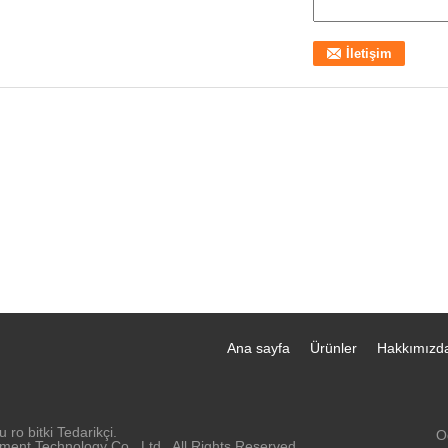
Ana sayfa
Ürünler
Hakkımızd
 ro bitki Tedarikçi.
O
ent Technology Co., Ltd.. All Rights Reserved.