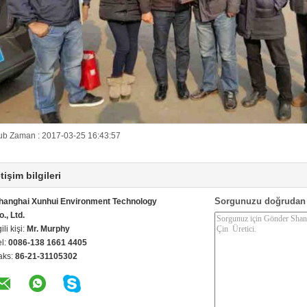
ub Zaman : 2017-03-25 16:43:57
etişim bilgileri
Sorgunuzu doğrudan 
hanghai Xunhui Environment Technology
o., Ltd.
gili kişi:
Mr. Murphy
el:
0086-138 1661 4405
aks:
86-21-31105302