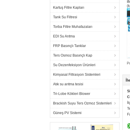
If
(k
Kartuş Filtre Kapları
Tank Su Filtresi
Torba Filtre Muhafazaları
EDI Su Arıtma
FRP Basınçlı Tanklar
Ters Osmoz Basınçlı Kap
P
Su Dezenfeksiyon Ürünleri
Kimyasal Filtrasyon Sistemleri
İl
Atık su arıtma tesisi
S
Tri-Lobe Kökleri Blower
C
İl
Brackish Suyu Ters Ozmoz Sistemleri
T
Güneş PV Sistemi
F