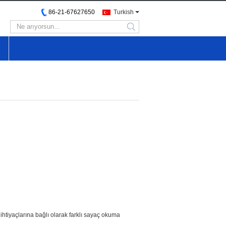
86-21-67627650
Turkish
search
ş ihtiyaçlarına bağlı olarak farklı sayaç okuma