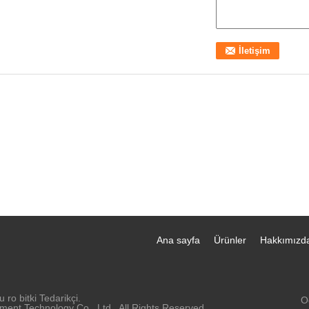
Ana sayfa
Ürünler
Hakkımızd
 ro bitki Tedarikçi.
O
ent Technology Co., Ltd.. All Rights Reserved.