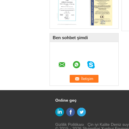
Ben sohbet şimdi
Online geç
Gizlilik Politikası
Çin iyi Kalite Deniz suyu
© 2015 - 2026 Shanghai Xunhui Environm