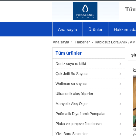
Tüm
Ana sayfa
Ürünler
Hakkımızd
Ana sayfa
Haberler
kablosuz Lora AMR / AMI
Tüm ürünler
şi
Deniz suyu ro bitki
k
Çok Jetli Su Sayacı
Woltman su sayacı
Ultrasonik akış ölçerler
Manyetik Akış Ölçer
Pnömatik Diyaframlı Pompalar
Plaka ve çerçeve filtre basın
Ka
çö
Yivli Boru Sistemleri