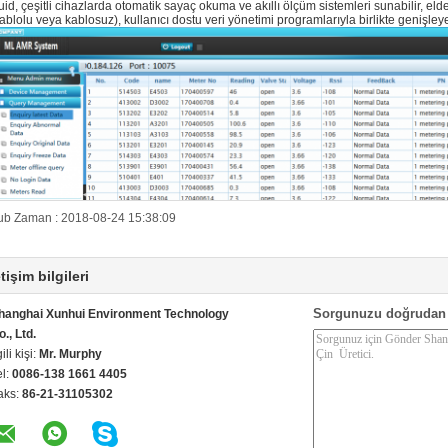
luid, çeşitli cihazlarda otomatik sayaç okuma ve akıllı ölçüm sistemleri sunabilir, el
ablolu veya kablosuz), kullanıcı dostu veri yönetimi programlarıyla birlikte genişleyeb
ub Zaman : 2018-08-24 15:38:09
etişim bilgileri
Sorgunuzu doğrudan 
hanghai Xunhui Environment Technology
o., Ltd.
gili kişi:
Mr. Murphy
el:
0086-138 1661 4405
aks:
86-21-31105302