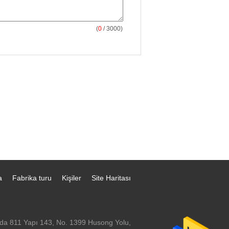
(
0
/ 3000)
a
Fabrika turu
Kişiler
Site Haritası
da 811 Yapı 143, No. 1399 Husong Yolu,