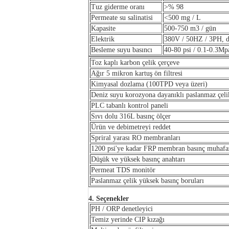
Tuz giderme oranı
>% 98
Permeate su salinatisi
<500 mg / L
Kapasite
500-750 m3 / gün
Elektrik
380V / 50HZ / 3PH, diğ
Besleme suyu basıncı
40-80 psi / 0.1-0.3Mp
Toz kaplı karbon çelik çerçeve
Ağır 5 mikron kartuş ön filtresi
Kimyasal dozlama (100TPD veya üzeri)
Deniz suyu korozyona dayanıklı paslanmaz çel
PLC tabanlı kontrol paneli
Sıvı dolu 316L basınç ölçer
Ürün ve debimetreyi reddet
Spriral yarası RO membranları
1200 psi'ye kadar FRP membran basınç muhafaz
Düşük ve yüksek basınç anahtarı
Permeat TDS monitör
Paslanmaz çelik yüksek basınç boruları
4. Seçenekler
PH / ORP denetleyici
Temiz yerinde CIP kızağı