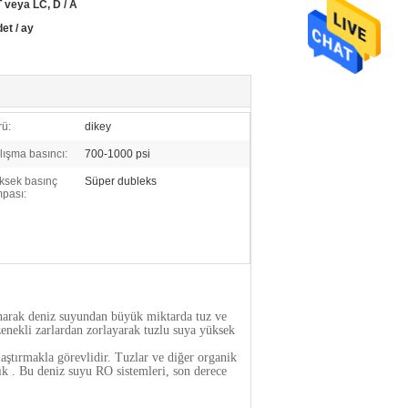
 T veya LC, D / A
det / ay
rü:
dikey
lışma basıncı:
700-1000 psi
ksek basınç
Süper dubleks
pası:
narak deniz suyundan büyük miktarda tuz ve
enekli zarlardan zorlayarak tuzlu suya yüksek
aştırmakla görevlidir.
Tuzlar ve diğer organik
ık
.
Bu deniz suyu RO sistemleri, son derece