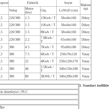
ştırın
Elektrik
boyut
Makine
Motor
tipi
Voltaj
Güç
LxWxD (cm)
(kw)
,5
220/380
1.5
15Kwh / T
58x44x160
Dikey
,5
220/380
1.5
11Kwh / T
58x44x160
Dikey
,5
220/380
1.5
8Kwh / T
58x44x160
Dikey
7.8Kwh /
,5
220/380
2.2
65x44x160
Dikey
T
,5
380
4.5
7Kwh / T
95x60x180
Dikey
,5
380
7.5
6Kwh / T
250x70x120
Yatay
,5
380
22
4Kwh / T
250x120x170
Yatay
3.5Kwh /
,5
380
40
340x150x180
Yatay
T
,5
380
80
3KWh / T
340x200x180
Yatay
3.
Standart özellikle
k denetleyici |
PLC
Mpa