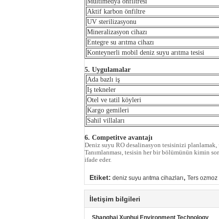
Multimedya önfiltresi
Aktif karbon önfiltre
UV sterilizasyonu
Mineralizasyon cihazı
Entegre su arıtma cihazı
Konteynerli mobil deniz suyu arıtma tesisi
5. Uygulamalar
Ada bazlı iş
Iş tekneler
Otel ve tatil köyleri
Kargo gemileri
Sahil villaları
6. Competitve avantajı
Deniz suyu RO desalinasyon tesisinizi planlamak, 
Tanımlanması, tesisin her bir bölümünün kimin sor
ifade eder.
,
Etiket:
deniz suyu arıtma cihazları
Ters ozmoz 
İletişim bilgileri
Shanghai Xunhui Environment Technology