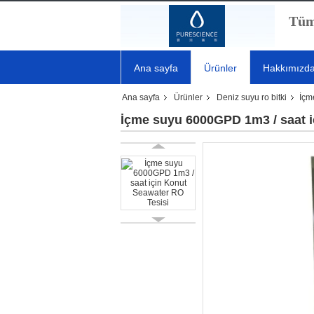
Tüm
Ana sayfa
Ürünler
Hakkımızd
Ana sayfa
Ürünler
Deniz suyu ro bitki
İçm
İçme suyu 6000GPD 1m3 / saat i