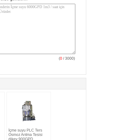
(
0
/ 3000)
İçme suyu PLC Ters
Osmoz Arıtma Tesisi
dikey 900GPD