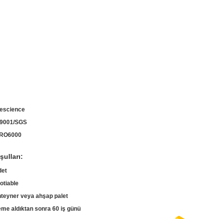
escience
9001/SGS
RO6000
ulları:
det
otiable
teyner veya ahşap palet
me aldıktan sonra 60 iş günü