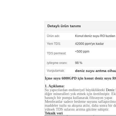
Detaylı ürün tanımı
Ürün adı:
Konut deniz suyu RO tuzdan 
Yem TDS:
42000 ppm'ye kadar
<500 ppm
TDS permeat:
iyileşme oranı:
98 %
deniz suyu arıtma cihaz
Vurgulamak:
İçme suyu 6000GPD için konut deniz suyu R
1. Açıklama:
Su yapıcılardan endüstriyel büyüklükteki
Deniz 
diğer mineralleri yok etmek için üretilmiştir.
Eki
basınçlı bir pompa kullanarak filtrasyon yapar.
Membranlar sadece besleme suyunu saflaştırılmış
maddeler tuzlu su akışına atılır, daha sonra bir dr
yüksek TDS sularını arıtma gücüne sahiptir.
Teknik veri