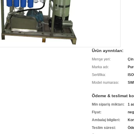
Ürün ayrıntıları:
Menşe yeri:
Çin
Marka adı:
Pur
Sertifika:
ISO
Model numarası:
SW
Ödeme & teslimat koş
Min sipariş miktarı:
1 a
Fiyat:
neg
Ambalaj bilgileri:
Kon
Teslim süresi:
Öde