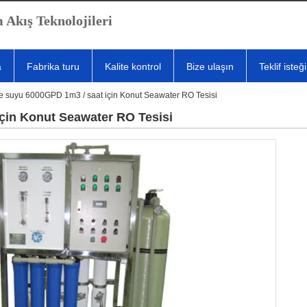
 Akış Teknolojileri
a
Fabrika turu
Kalite kontrol
Bize ulaşın
Teklif isteği
e suyu 6000GPD 1m3 / saat için Konut Seawater RO Tesisi
çin Konut Seawater RO Tesisi