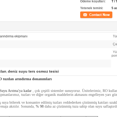
Ödeme koşulları:
T /
Yetenek temini:
5 a
İletişim
arındırma ekipmanı
Tü
Ça
Yü
pom
ları
deniz suyu ters osmoz tesisi
,
O tuzdan arındırma donanımları
Suyu Arıtma'ya kadar
, çok çeşitli sistemler sunuyoruz.
Ünitelerimiz, RO kulla
pmanlarımız, tuzları ve diğer organik maddelerin akmasını engelleyen yarı göz
 suya bölerek ve konsantre edilmiş tuzları reddederken çözünmüş katıları uzakl
enaja akıtılır.
Sonunda,
% 98
daha az çözünmüş tuza
sahip olan suyu saflaştırd