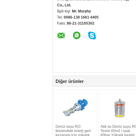
Co., Ltd.
İlgili kişi:
Mr. Murphy
Tel:
0086-138 1661 4405
Faks:
86-21-31105302
Diğer ürünler
Deniz suyu RO
Atık su Deniz suyu R
tesisindeki enerji geri
Tesisi 45m3 / saat
kazanımı için yüksek
80bar Yüksek basınç