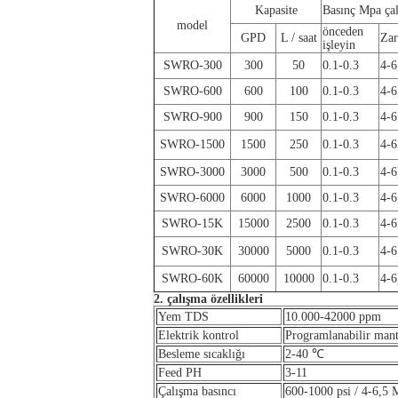
Kapasite
Basınç Mpa çalı
model
önceden
GPD
L / saat
Zar
işleyin
SWRO-300
300
50
0.1-0.3
4-6
SWRO-600
600
100
0.1-0.3
4-6
SWRO-900
900
150
0.1-0.3
4-6
SWRO-1500
1500
250
0.1-0.3
4-6
SWRO-3000
3000
500
0.1-0.3
4-6
SWRO-6000
6000
1000
0.1-0.3
4-6
SWRO-15K
15000
2500
0.1-0.3
4-6
SWRO-30K
30000
5000
0.1-0.3
4-6
SWRO-60K
60000
10000
0.1-0.3
4-6
2. çalışma özellikleri
Yem TDS
10.000-42000 ppm
Elektrik kontrol
Programlanabilir mantı
Besleme sıcaklığı
2-40 ℃
Feed PH
3-11
Çalışma basıncı
600-1000 psi / 4-6,5 