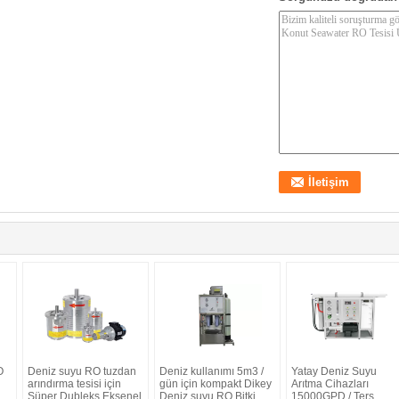
O
Deniz suyu RO tuzdan
Deniz kullanımı 5m3 /
Yatay Deniz Suyu
arındırma tesisi için
gün için kompakt Dikey
Arıtma Cihazları
Süper Dubleks Eksenel
Deniz suyu RO Bitki
15000GPD / Ters