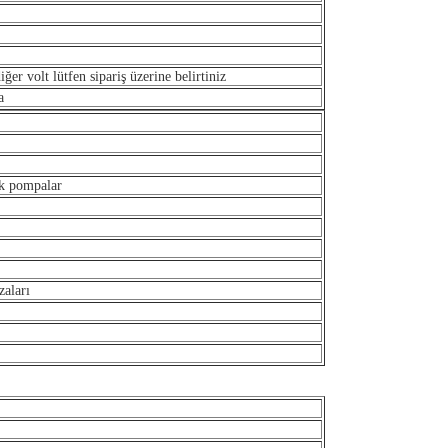
er volt lütfen sipariş üzerine belirtiniz
a
ik pompalar
aları