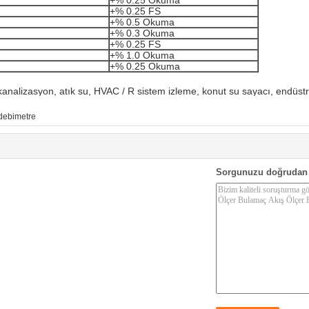
+% 0.25 FS
+% 0.5 Okuma
+% 0.3 Okuma
+% 0.25 FS
+% 1.0 Okuma
+% 0.25 Okuma
nalizasyon, atık su, HVAC / R sistem izleme, konut su sayacı, endüstriy
debimetre
Sorgunuzu doğrudan 