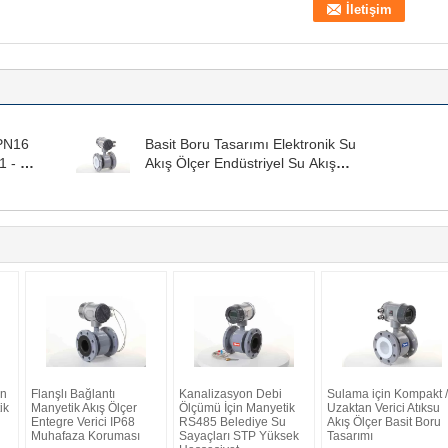
 PN16
Basit Boru Tasarımı Elektronik Su
1 - 10
Akış Ölçer Endüstriyel Su Akış
Ölçer
in
Flanşlı Bağlantı
Kanalizasyon Debi
Sulama için Kompakt /
ik
Manyetik Akış Ölçer
Ölçümü İçin Manyetik
Uzaktan Verici Atıksu
Entegre Verici IP68
RS485 Belediye Su
Akış Ölçer Basit Boru
Muhafaza Koruması
Sayaçları STP Yüksek
Tasarımı