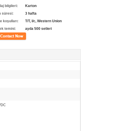
j bilgileri:
Karton
m süresi:
3 hafta
 koşulları:
T/T, l/c, Western Union
ek temini:
ayda 500 setleri
m
 VDC