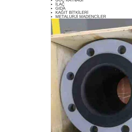
GÜÇ KAYNAĞI
İLAÇ
GIDA
KAĞIT BİTKİLERİ
METALURJİ MADENCİLER