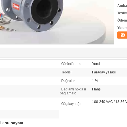
Ambala
Tesli
Ödeme
Yeten
İletişi
Görüntüleme:
Yerel
Teorisi:
Faraday yasası
Doğruluk:
1 %
Bağlantı noktası
Flanş
bağlamak:
100-240 VAC / 18-36
Güç kaynağı:
ik su sayacı