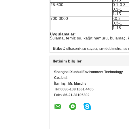
25-600
0.1-0.3
0,3-1
1-15
700-3000
<0,3
0,3-1
1-15
Uygulamalar:
Sulama, temiz su, kağıt hamuru, bulamaç, ka
,
,
Etiket:
ultrasonik su sayacı
sıvı debimetre
su 
İletişim bilgileri
Shanghai Xunhui Environment Technology
Co., Ltd.
İlgili kişi:
Mr. Murphy
Tel:
0086-138 1661 4405
Faks:
86-21-31105302