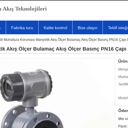
 Akış Teknolojileri
a
Fabrika turu
Kalite kontrol
Bize ulaşın
Teklif isteği
68 Muhafaza Koruması Manyetik Akış Ölçer Bulamaç Akış Ölçer Basınç PN16 Çap
ik Akış Ölçer Bulamaç Akış Ölçer Basınç PN16 Çapı
Ürün 
Menşe
Marka
Sertifi
Model
Ödem
Min si
Fiyat: