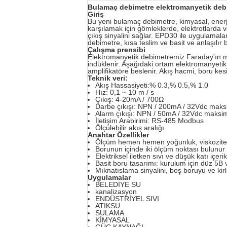
Bulamaç debimetre elektromanyetik debi
Giriş
Bu yeni bulamaç debimetre, kimyasal, enerji,
karşılamak için gömleklerde, elektrotlarda v
çıkış sinyalini sağlar. EPD30 ile uygulamala
debimetre, kısa teslim ve basit ve anlaşılır 
Çalışma prensibi
Elektromanyetik debimetremiz Faraday'ın ma
indüklenir. Aşağıdaki ortam elektromanyetik 
amplifikatöre beslenir. Akış hacmi, boru kesi
Teknik veri:
Akış Hassasiyeti:% 0.3,% 0.5,% 1.0
Hız: 0,1 ~ 10 m / s
Çıkış: 4-20mA / 700Ω
Darbe çıkışı: NPN / 200mA / 32Vdc mak
Alarm çıkışı: NPN / 50mA / 32Vdc maks
İletişim Arabirimi: RS-485 Modbus
Ölçülebilir akış aralığı.
Anahtar Özellikler
Ölçüm hemen hemen yoğunluk, viskozite, s
Borunun içinde iki ölçüm noktası bulunur 
Elektriksel iletken sıvı ve düşük katı içerikl
Basit boru tasarımı: kurulum için düz 5B v
Mıknatıslama sinyalini, boş boruyu ve kirl
Uygulamalar
BELEDİYE SU
kanalizasyon
ENDÜSTRİYEL SIVI
ATIKSU
SULAMA
KİMYASAL