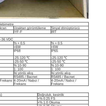
debimetre
ekran
Uzaktan görüntüleme
Sinyal dönüştürücü
IYF-F
IRT
8-36 VDC
% + 0.5
% + 0.5
<6W
<6W
IP68
IP65
-25-120 ℃
-25-120 ℃
-25-50 ℃
-25-50 ℃
% 10-90
% 10-90
1: 100
1: 100
İki yönlü akış
İki yönlü akış
RS485 / Bacnet
RS485 / Bacnet
 Frekans
4-20mA / Nabız /
4-20mA / Nabız /
Frekans
Frekans
s)
Doğruluk, kesinlik
+% 0.25 FS
+% 1.0 Okuma
+% 0.25 Okuma