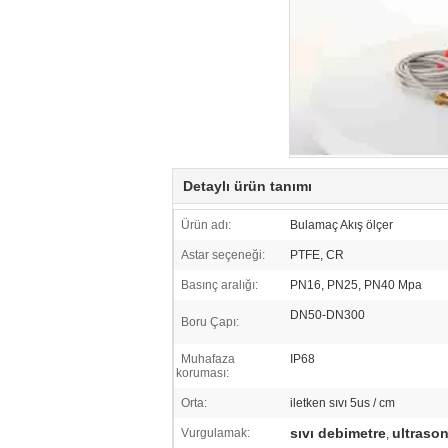
Detaylı ürün tanımı
Ürün adı:
Bulamaç Akış ölçer
Astar seçeneği:
PTFE, CR
Basınç aralığı:
PN16, PN25, PN40 Mpa
DN50-DN300
Boru Çapı:
Muhafaza
IP68
koruması:
Orta:
iletken sıvı 5us / cm
sıvı debimetre
ultrason
Vurgulamak:
,