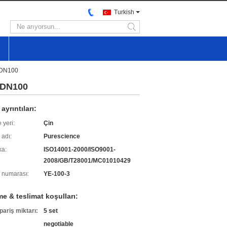
Turkish
search
ı DN100
 DN100
ayrıntıları:
 yeri:
Çin
 adı:
Purescience
ka:
ISO14001-2000/ISO9001-
2008/GB/T28001/MC01010429
 numarası:
YE-100-3
e & teslimat koşulları:
pariş miktarı:
5 set
negotiable