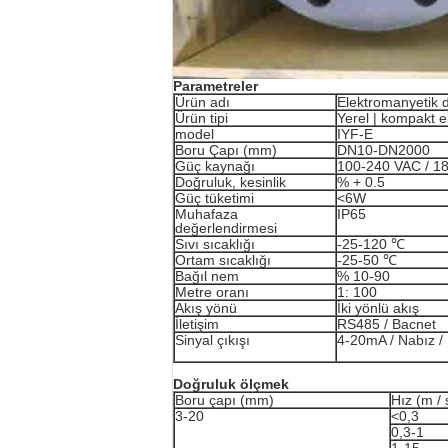
Parametreler
Ürün adı
Elektromanyetik 
Ürün tipi
Yerel | kompakt 
model
IYF-E
Boru Çapı (mm)
DN10-DN2000
Güç kaynağı
100-240 VAC / 1
Doğruluk, kesinlik
% + 0.5
Güç tüketimi
<6W
Muhafaza
IP65
değerlendirmesi
Sıvı sıcaklığı
-25-120 ℃
Ortam sıcaklığı
-25-50 ℃
Bağıl nem
% 10-90
Metre oranı
1: 100
Akış yönü
İki yönlü akış
İletişim
RS485 / Bacnet
Sinyal çıkışı
4-20mA / Nabız /
Doğruluk ölçmek
Boru çapı (mm)
Hız (m / 
3-20
<0,3
0,3-1
1-15