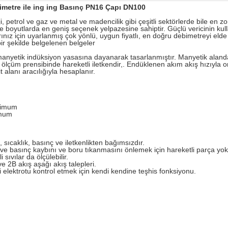
metre ile ing ing Basınç PN16 Çapı DN100
 petrol ve gaz ve metal ve madencilik gibi çeşitli sektörlerde bile en zo
e boyutlarda en geniş seçenek yelpazesine sahiptir. Güçlü vericinin kulla
rınız için uyarlanmış çok yönlü, uygun fiyatlı, en doğru debimetreyi elde 
bir şekilde belgelenen belgeler
nyetik indüksiyon yasasına dayanarak tasarlanmıştır. Manyetik alanda h
ölçüm prensibinde hareketli iletkendir,. Endüklenen akım akış hızıyla ora
t alanı aracılığıyla hesaplanır.
simum
imum
ıcaklık, basınç ve iletkenlikten bağımsızdır.
ve basınç kaybını ve boru tıkanmasını önlemek için hareketli parça yok
i sıvılar da ölçülebilir.
e 2B akış aşağı akış talepleri.
i elektrotu kontrol etmek için kendi kendine teşhis fonksiyonu.